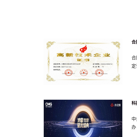
合
合
定
科
中
办