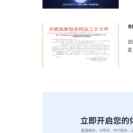
合
合
定
杭
在
限